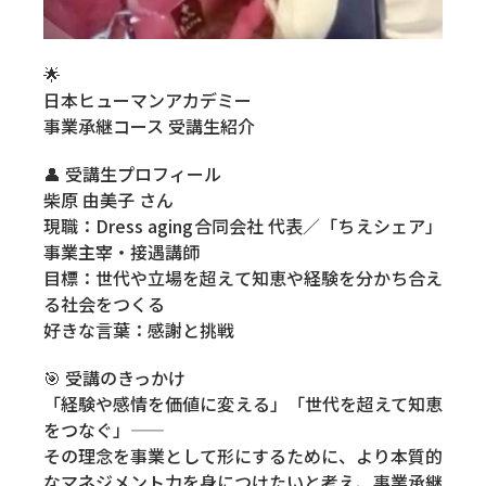
🌟
日本ヒューマンアカデミー
事業承継コース 受講生紹介
👤 受講生プロフィール
柴原 由美子 さん
現職：Dress aging合同会社 代表／「ちえシェア」
事業主宰・接遇講師
目標：世代や立場を超えて知恵や経験を分かち合え
る社会をつくる
好きな言葉：感謝と挑戦
🎯 受講のきっかけ
「経験や感情を価値に変える」「世代を超えて知恵
をつなぐ」——
その理念を事業として形にするために、より本質的
なマネジメント力を身につけたいと考え、事業承継